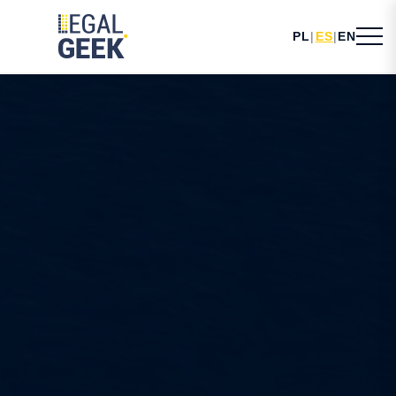
PL
|
ES
|
EN