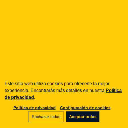
¿cómo podemos ayudarte?
fintech
Entidades de Pago
Préstamos / BNPL
DORA
MiCA / Criptoactivos
Compliance / Auditorías
Asesoría empresarial
aml
Formación
Este sitio web utiliza cookies para ofrecerte la mejor
Procedimientos
experiencia. Encontrarás más detalles en nuestra
Política
Auditorías
de privacidad
.
Política de privacidad
Configuración de cookies
e-commerce
Términos y condiciones
Rechazar todas
Aceptar todas
Marketplace