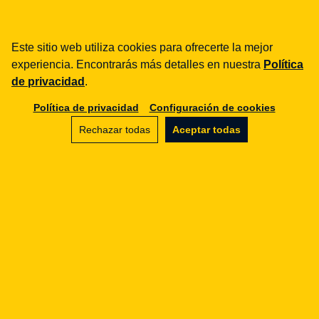
Préstamos / BNPL
DORA
Este sitio web utiliza cookies para ofrecerte la mejor
MiCA / Criptoactivos
experiencia. Encontrarás más detalles en nuestra
Política
Compliance / Auditorías
de privacidad
.
Asesoría empresarial
Política de privacidad
Configuración de cookies
aml
Rechazar todas
Aceptar todas
Formación
Procedimientos
Auditorías
e-commerce
Términos y condiciones
Marketplace
SaaS
Asesoría empresarial
rgpd