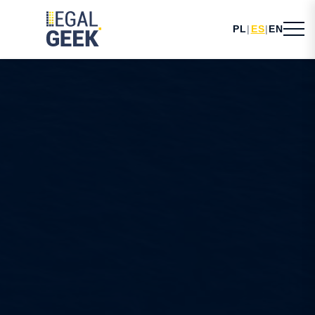
PL
|
ES
|
EN