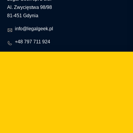
Al. Zwycięstwa 98/98
81-451 Gdynia
info@legalgeek.pl
+48 797 711 924
nº KRS: 0000615169
NIP: 586 23 05 970
REGON: 36430702100000
capital social: 10.000 PLN
¿cómo podemos ayudarte?
fintech
Entidades de Pago