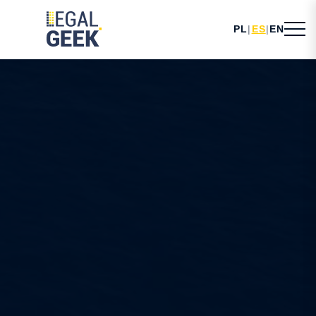
PL
|
ES
|
EN