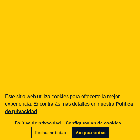
Legal Geek sp. z o.o.
Al. Zwycięstwa 98/98
81-451 Gdynia
info@legalgeek.pl
Este sitio web utiliza cookies para ofrecerte la mejor
experiencia. Encontrarás más detalles en nuestra
Política
+48 797 711 924
de privacidad
.
Política de privacidad
Configuración de cookies
nº KRS: 0000615169
Rechazar todas
Aceptar todas
NIP: 586 23 05 970