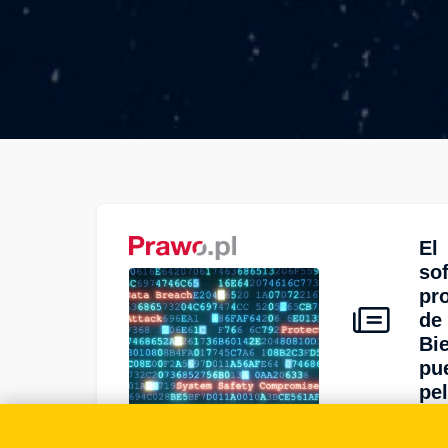
El
so
pr
de
Bie
pu
pe
Prawo.pl
|