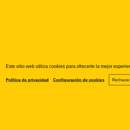
04.04.2022
El 4-4-2022
Prawo.pl
trató el
tema:
cibersegurid
ad, KNF,
open
source.
Este sitio web utiliza cookies para ofrecerte la mejor exper
Ir a la
Política de privacidad
Configuración de cookies
Rechazar
publicación
Ver
detalles
→