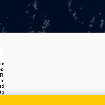
ftware
ocedente
 Rusia y
lorrusia
ede ser
ligroso