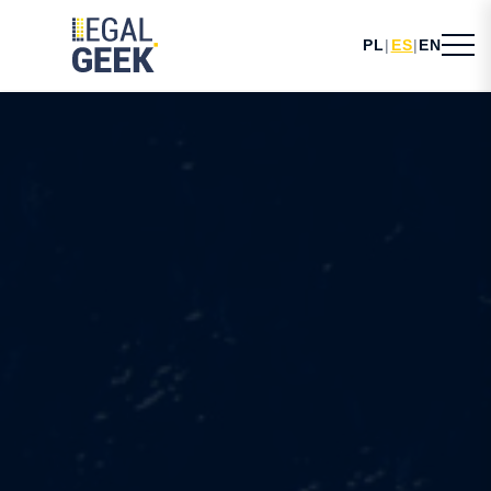
PL
|
ES
|
EN