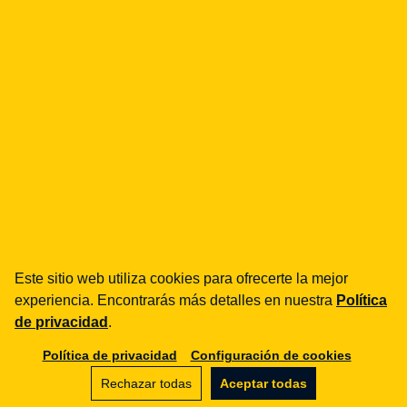
Legal Geek sp. z o.o.
Al. Zwycięstwa 98/98
81-451 Gdynia
info@legalgeek.pl
Este sitio web utiliza cookies para ofrecerte la mejor
experiencia. Encontrarás más detalles en nuestra
Política
+48 797 711 924
de privacidad
.
Política de privacidad
Configuración de cookies
nº KRS: 0000615169
Rechazar todas
Aceptar todas
NIP: 586 23 05 970
REGON: 36430702100000