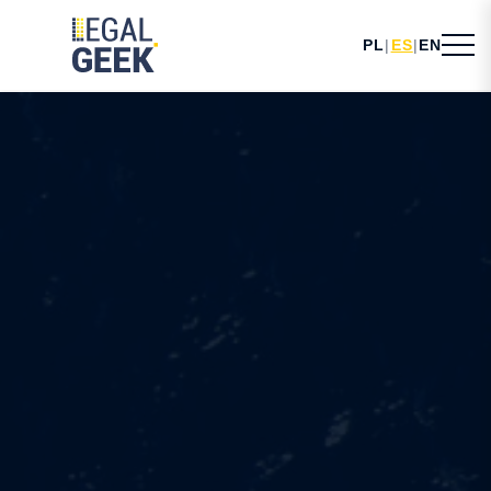
PL
|
ES
|
EN