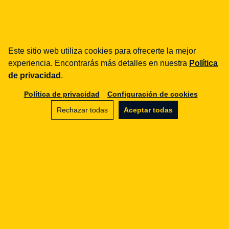
fintech
Entidades de Pago
Préstamos / BNPL
Este sitio web utiliza cookies para ofrecerte la mejor
DORA
experiencia. Encontrarás más detalles en nuestra
Política
MiCA / Criptoactivos
de privacidad
.
Compliance / Auditorías
Asesoría empresarial
Política de privacidad
Configuración de cookies
Rechazar todas
Aceptar todas
aml
Formación
Procedimientos
Auditorías
e-commerce
Términos y condiciones
Marketplace
SaaS
Asesoría empresarial