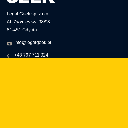
Legal Geek sp. z o.o.
Al. Zwycięstwa 98/98
81-451 Gdynia
info@legalgeek.pl
+48 797 711 924
nº KRS: 0000615169
NIP: 586 23 05 970
REGON: 36430702100000
capital social: 10.000 PLN
¿cómo podemos ayudarte?