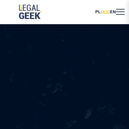
PL
|
ES
|
EN