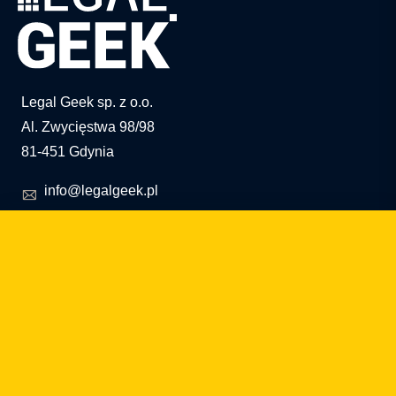
Legal Geek sp. z o.o.
Al. Zwycięstwa 98/98
81-451 Gdynia
info@legalgeek.pl
+48 797 711 924
nº KRS: 0000615169
NIP: 586 23 05 970
REGON: 36430702100000
capital social: 10.000 PLN