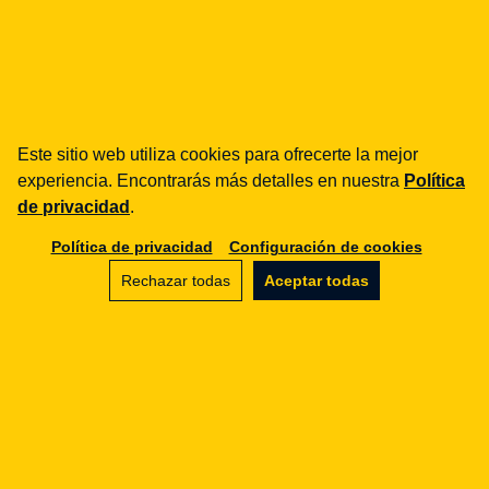
¿cómo podemos ayudarte?
fintech
Entidades de Pago
Este sitio web utiliza cookies para ofrecerte la mejor
Préstamos / BNPL
experiencia. Encontrarás más detalles en nuestra
Política
DORA
de privacidad
.
MiCA / Criptoactivos
Compliance / Auditorías
Política de privacidad
Configuración de cookies
Asesoría empresarial
Rechazar todas
Aceptar todas
aml
Formación
Procedimientos
Auditorías
e-commerce
Términos y condiciones