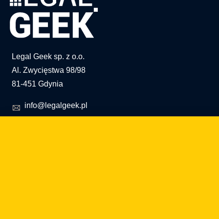
Legal Geek sp. z o.o.
Al. Zwycięstwa 98/98
81-451 Gdynia
info@legalgeek.pl
+48 797 711 924
nº KRS: 0000615169
NIP: 586 23 05 970
REGON: 36430702100000
capital social: 10.000 PLN