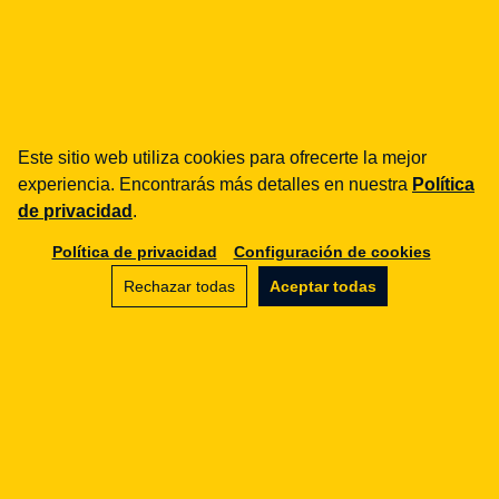
¿cómo podemos ayudarte?
fintech
Entidades de Pago
Este sitio web utiliza cookies para ofrecerte la mejor
Préstamos / BNPL
experiencia. Encontrarás más detalles en nuestra
Política
DORA
de privacidad
.
MiCA / Criptoactivos
Compliance / Auditorías
Política de privacidad
Configuración de cookies
Asesoría empresarial
Rechazar todas
Aceptar todas
aml
Formación
Procedimientos
Auditorías
e-commerce
Términos y condiciones