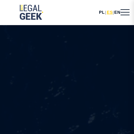
PL
|
ES
|
EN