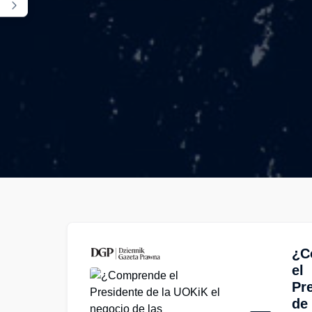
¿C
el
Pr
de