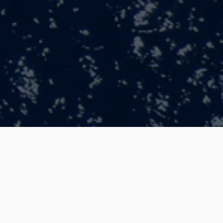
l
o
ek.