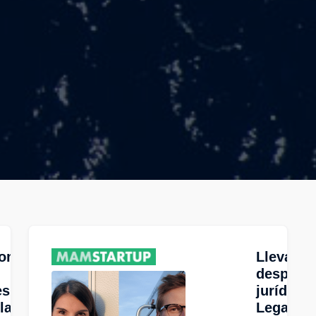
omprende
Llevan e
despach
esidente
jurídico
 la UOKiK
Legal Ge