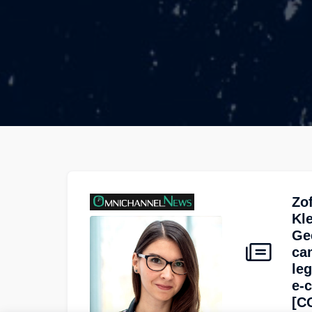
Zo
Kle
Ge
ca
leg
e-
[C