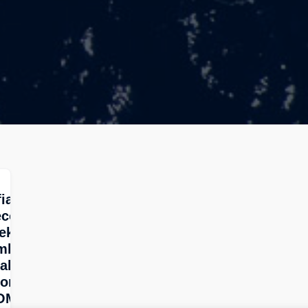
fia Babicka-
cor, Legal
ek: nuevos
mbios
ales para el
commerce
OMENTARIO]