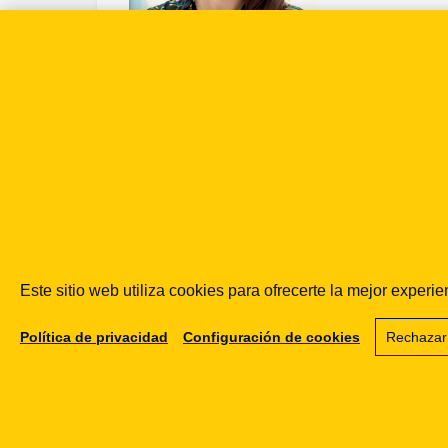
Omnichannel
News
|
12.10.2025
El 12-10-
2025
Omnichann
el News
trató el
tema: Ley
Polaca de
Accesibilida
Este sitio web utiliza cookies para ofrecerte la mejor exper
d, ODR, e-
commerce.
Política de privacidad
Configuración de cookies
Rechazar
Ir a la
publicación