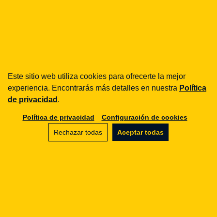
#ochrona danych osobowych
#przetwarzanie
#RODO
#unia europejska
#zgoda
Compartir
LinkedIn
Facebook
Este sitio web utiliza cookies para ofrecerte la mejor
experiencia. Encontrarás más detalles en nuestra
Política
de privacidad
.
Política de privacidad
Configuración de cookies
Rechazar todas
Aceptar todas
RODO/GDPR
RODO/GDPR w Twojej firmie?
Audyt zgodności, dokumentacja, DPO — od
fundamentów po obsługę incydentów.
Hablemos