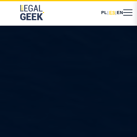
PL
|
ES
|
EN