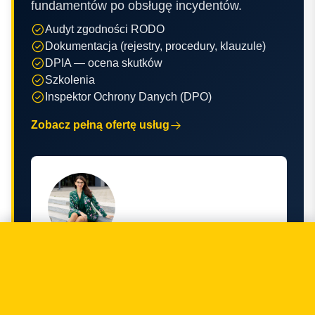
fundamentów po obsługę incydentów.
Audyt zgodności RODO
Dokumentacja (rejestry, procedury, klauzule)
DPIA — ocena skutków
Szkolenia
Inspektor Ochrony Danych (DPO)
Zobacz pełną ofertę usług
Zofia Babicka-Klecor
Fundadora · Jurista, experta en comercio
electrónico
+48 793 311 924