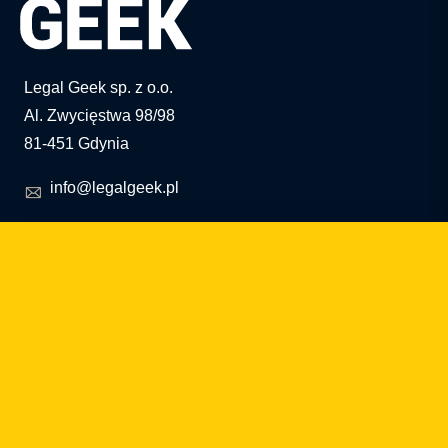
Legal Geek sp. z o.o.
Al. Zwycięstwa 98/98
81-451 Gdynia
info@legalgeek.pl
+48 797 711 924
nº KRS: 0000615169
NIP: 586 23 05 970
REGON: 36430702100000
capital social: 10.000 PLN