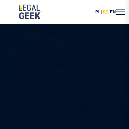
PL
|
ES
|
EN