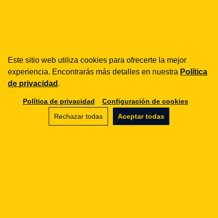
¿cómo podemos ayudarte?
fintech
Entidades de Pago
Préstamos / BNPL
Este sitio web utiliza cookies para ofrecerte la mejor
DORA
experiencia. Encontrarás más detalles en nuestra
Política
MiCA / Criptoactivos
de privacidad
.
Compliance / Auditorías
Política de privacidad
Configuración de cookies
Asesoría empresarial
Rechazar todas
Aceptar todas
aml
Formación
Procedimientos
Auditorías
e-commerce
Términos y condiciones
Marketplace