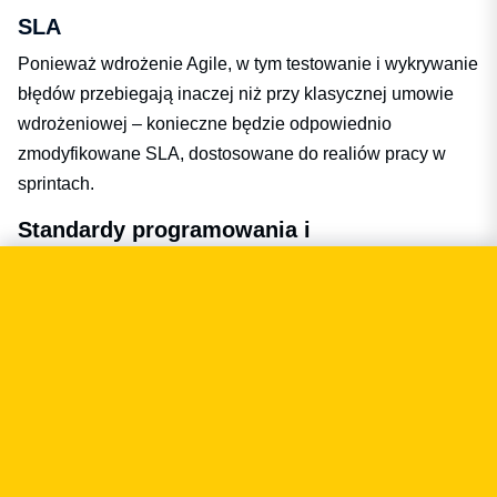
SLA
Ponieważ wdrożenie Agile, w tym testowanie i wykrywanie
błędów przebiegają inaczej niż przy klasycznej umowie
wdrożeniowej – konieczne będzie odpowiednio
zmodyfikowane SLA, dostosowane do realiów pracy w
sprintach.
Standardy programowania i
dokumentowania
Co prawda Agile stawia działanie przed dokumentowanie,
to czasem strony (zwłaszcza zamawiający) mogą chcieć
określić jakieś standardy przygotowania i
dokumentowania kodu. Od wyboru języka programowania
i platformy (np. PHP 7.0, Laravel) po sposób
komentowania kodu czy przygotowania dokumentacji.