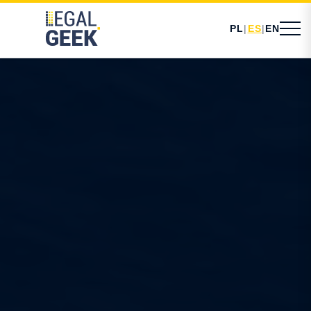
PL
|
ES
|
EN