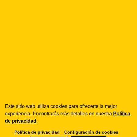
Sprawdzimy czy NIS2 dotyczy Twojej
organizacji i pomożemy spełnić wymagania.
Analiza objęcia regulacją
Wdrożenie wymogów NIS2
Polityki bezpieczeństwa
Audyty i przeglądy
Zobacz pełną ofertę usług
Este sitio web utiliza cookies para ofrecerte la mejor
Tomasz Klecor
experiencia. Encontrarás más detalles en nuestra
Política
Socio Director · Navegador FinTech. Jurista.
de privacidad
.
+48 797 711 924
Política de privacidad
Configuración de cookies
fintech@legalgeek.pl