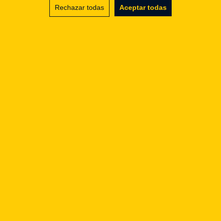
LinkedIn
Rechazar todas
Aceptar todas
Nombre y apellidos / Nombre de empresa
Dirección de correo electrónico
Número de teléfono
Mensaje