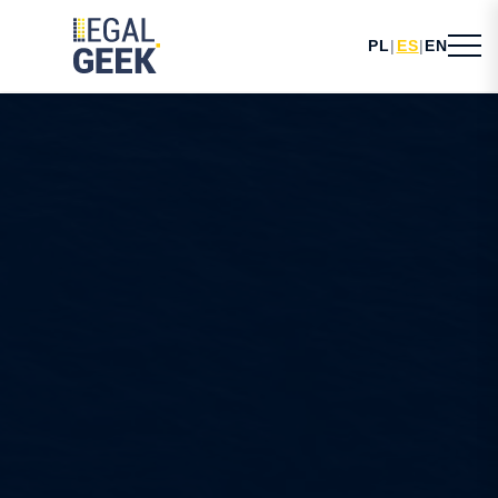
PL
|
ES
|
EN