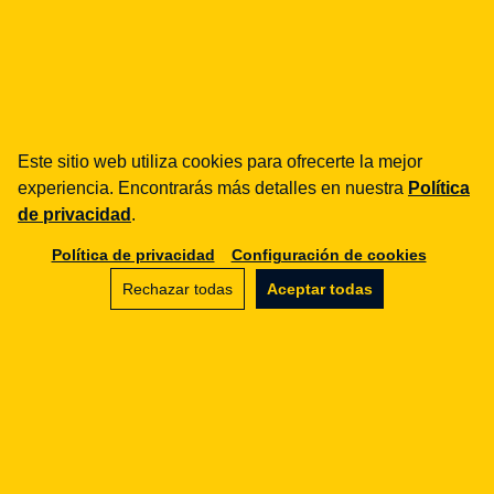
¿cómo podemos ayudarte?
fintech
Entidades de Pago
Este sitio web utiliza cookies para ofrecerte la mejor
Préstamos / BNPL
experiencia. Encontrarás más detalles en nuestra
Política
DORA
de privacidad
.
MiCA / Criptoactivos
Política de privacidad
Configuración de cookies
Compliance / Auditorías
Asesoría empresarial
Rechazar todas
Aceptar todas
aml
Formación
Procedimientos
Auditorías
e-commerce
Términos y condiciones