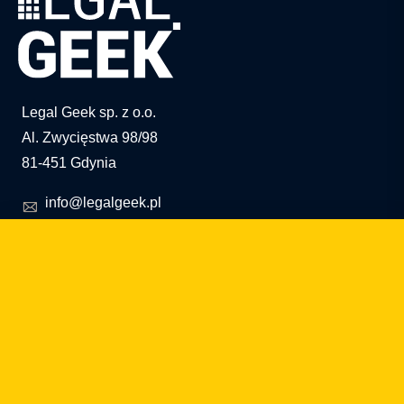
Legal Geek sp. z o.o.
Al. Zwycięstwa 98/98
81-451 Gdynia
info@legalgeek.pl
+48 797 711 924
nº KRS: 0000615169
NIP: 586 23 05 970
REGON: 36430702100000
capital social: 10.000 PLN