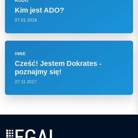
RODO
Kim jest ADO?
07.01.2018
INNE
Cześć! Jestem Dokrates -
poznajmy się!
27.11.2017