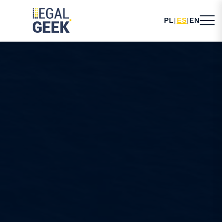
PL
|
ES
|
EN