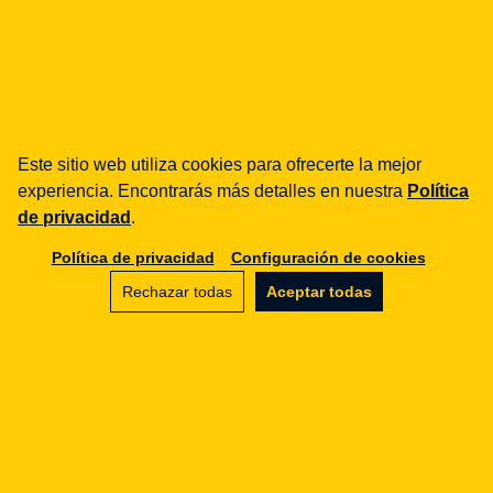
Este sitio web utiliza cookies para ofrecerte la mejor
experiencia. Encontrarás más detalles en nuestra
Política
de privacidad
.
Legal Geek sp. z o.o.
Política de privacidad
Configuración de cookies
Al. Zwycięstwa 98/98
Rechazar todas
Aceptar todas
81-451 Gdynia
info@legalgeek.pl
+48 797 711 924
nº KRS: 0000615169
NIP: 586 23 05 970