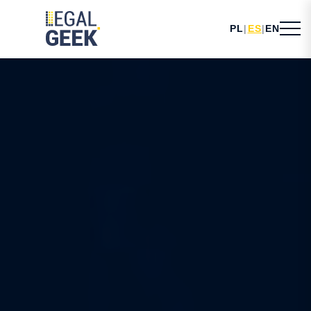
PL
|
ES
|
EN