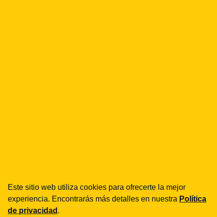
Omnibus a favor de los
consumidores: desde Año
Nuevo, la directiva de la UE
protegerá mejor nuestros
Este sitio web utiliza cookies para ofrecerte la mejor
derechos como clientes de
experiencia. Encontrarás más detalles en nuestra
Política
tiendas en línea
de privacidad
.