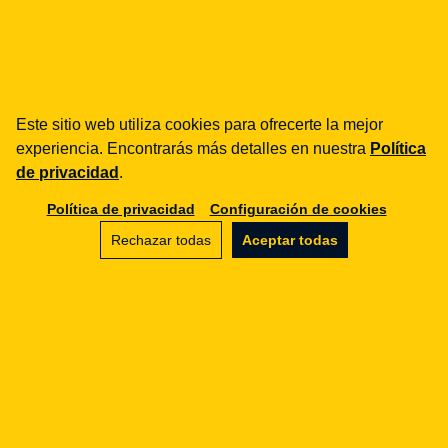
Potrzebujesz wsparcia
regulacyjnego?
Pomagamy firmom z sektora FinTech i e-commerce
w zgodności z regulacjami UE.
Este sitio web utiliza cookies para ofrecerte la mejor
experiencia. Encontrarás más detalles en nuestra
Política
Contacta
de privacidad
.
Política de privacidad
Configuración de cookies
Rechazar todas
Aceptar todas
Legal Geek sp. z o.o.