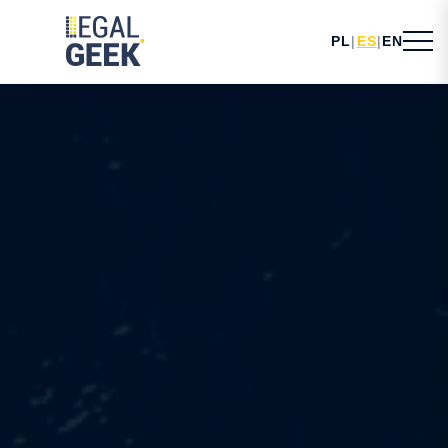
PL
|
ES
|
EN