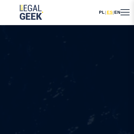
PL
|
ES
|
EN