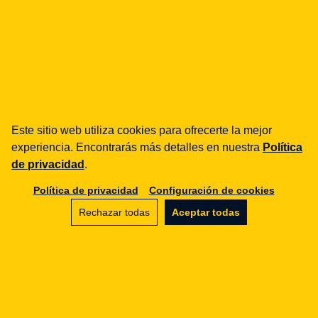
¿cómo podemos ayudarte?
fintech
Entidades de Pago
Este sitio web utiliza cookies para ofrecerte la mejor
experiencia. Encontrarás más detalles en nuestra
Política
Préstamos / BNPL
de privacidad
.
DORA
MiCA / Criptoactivos
Política de privacidad
Configuración de cookies
Compliance / Auditorías
Rechazar todas
Aceptar todas
Asesoría empresarial
aml
Formación
Procedimientos
Auditorías