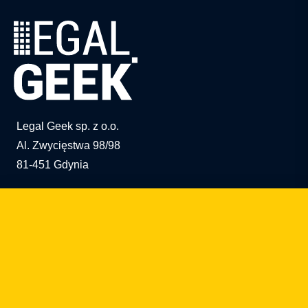
Legal Geek sp. z o.o.
Al. Zwycięstwa 98/98
81-451 Gdynia
info@legalgeek.pl
+48 797 711 924
nº KRS: 0000615169
NIP: 586 23 05 970
REGON: 36430702100000
capital social: 10.000 PLN