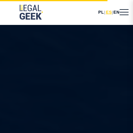
PL
|
ES
|
EN