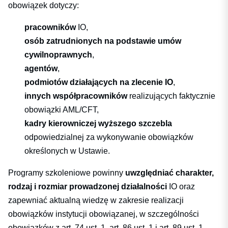
obowiązek dotyczy:
pracowników
IO,
osób zatrudnionych na podstawie umów
cywilnoprawnych
,
agentów
,
podmiotów działających na zlecenie IO
,
innych współpracowników
realizujących faktycznie
obowiązki AML/CFT,
kadry kierowniczej wyższego szczebla
odpowiedzialnej za wykonywanie obowiązków
określonych w Ustawie.
Programy szkoleniowe powinny
uwzględniać charakter,
rodzaj i rozmiar prowadzonej działalności
IO oraz
zapewniać aktualną wiedzę w zakresie realizacji
obowiązków instytucji obowiązanej, w szczególności
obowiązków z art. 74 ust. 1, art. 86 ust. 1 i art. 89 ust. 1