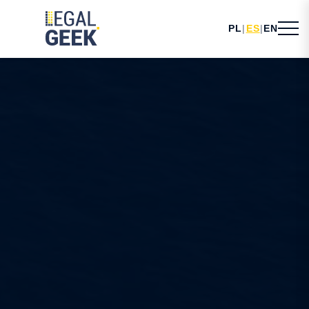
PL
|
ES
|
EN