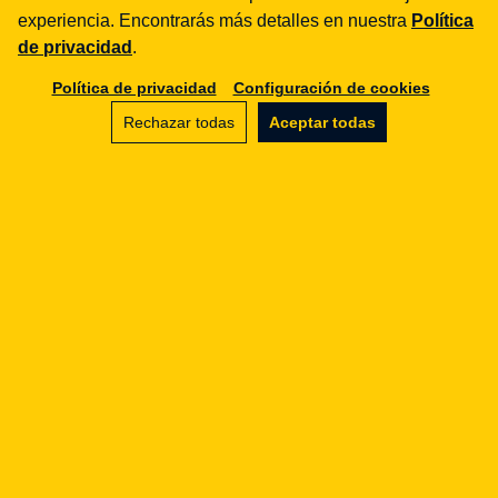
experiencia. Encontrarás más detalles en nuestra
Política
de privacidad
.
Política de privacidad
Configuración de cookies
Rechazar todas
Aceptar todas
Legal Geek sp. z o.o.
Al. Zwycięstwa 98/98
81-451 Gdynia
info@legalgeek.pl
+48 797 711 924
nº KRS: 0000615169