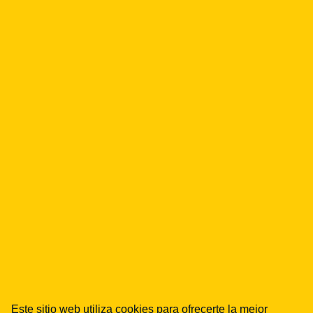
FINTECH
Licencja CASP w KNF — kogo
dotyczy, ile trwa, ile kosztuje
27.03.2025
FINTECH
MiCA — przewodnik po
rozporządzeniu 2023/1114 dla
biznesu
01.01.2025
Este sitio web utiliza cookies para ofrecerte la mejor